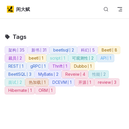
Skip to content
闲大赋
Tags
架构
35
新书
31
beetlsql
2
科幻
5
Beetl
8
裁员
2
beetl
1
script
1
可观测性
2
API
1
REST
1
gRPC
1
Thrift
1
Dubbo
1
BeetlSQL
3
MyBatis
2
Reveiw
4
性能
2
面试
2
热加载
1
DCEVM
1
开源
1
review
3
Hibernate
1
ORM
1