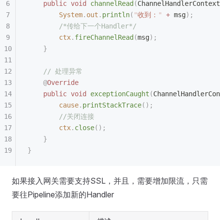
    public
 void
 channelRead
(
ChannelHandlerContext
        System
.
out
.
println
(
"
收到：
"
 +
 msg
);
        /*传给下一个Handler*/
        ctx
.
fireChannelRead
(
msg
);
    }
    // 处理异常
    @
Override
    public
 void
 exceptionCaught
(
ChannelHandlerCon
        cause
.
printStackTrace
();
        //关闭连接
        ctx
.
close
();
    }
}
如果接入网关需要支持SSL，并且，需要增加限流，只需
要往Pipeline添加新的Handler