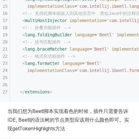
    implementationClass
=
"
com.intellij.ibeetl.lang
  <!-- 支持此脚本能嵌入到其他语言中，类似Java中的注释语法，
  <
multiHostInjector
 implementation
=
"
com.intellij
  <!-- 折叠功能插件 -->
  <
lang.foldingBuilder
 language
=
"
Beetl
"
 implement
  <!-- 括号匹配插件 -->
  <
lang.braceMatcher
 language
=
"
Beetl
"
 implementat
  <!-- 格式化功能插件 -->
  <
lang.formatter
 language
=
"
Beetl
"
    implementationClass
=
"
com.intellij.ibeetl.form
 </
extensions
>
当我们想为Beetl脚本实现着色的时候，插件只需要告诉
IDE, Beetl的语法树的节点类型应该用什么颜色即可。实
现getTokenHighlights方法