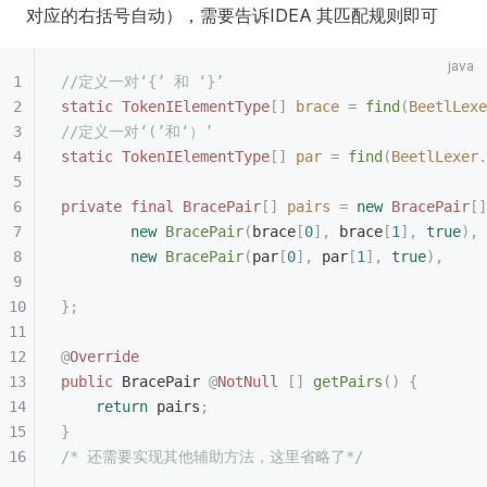
对应的右括号自动），需要告诉IDEA 其匹配规则即可
//定义一对‘{’ 和 ‘}’
static
 TokenIElementType
[]
 brace
 =
 find
(
BeetlLexe
//定义一对‘(’和‘）’
static
 TokenIElementType
[]
 par
 =
 find
(
BeetlLexer
.
private
 final
 BracePair
[]
 pairs
 =
 new
 BracePair
[]
        new
 BracePair
(
brace
[
0
],
 brace
[
1
],
 true
),
        new
 BracePair
(
par
[
0
],
 par
[
1
],
 true
),
};
@
Override
public
 BracePair 
@
NotNull
 []
 getPairs
()
 {
    return
 pairs
;
}
/* 还需要实现其他辅助方法，这里省略了*/