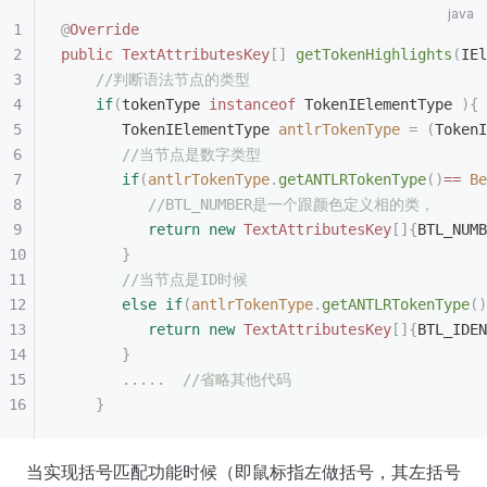
@
Override
public
 TextAttributesKey
[]
 getTokenHighlights
(
IEl
    //判断语法节点的类型
    if
(
tokenType 
instanceof
 TokenIElementType 
){
       TokenIElementType
 antlrTokenType
 =
 (
TokenI
       //当节点是数字类型
       if
(
antlrTokenType
.
getANTLRTokenType
()
==
 Be
          //BTL_NUMBER是一个跟颜色定义相的类，
          return
 new
 TextAttributesKey
[]{
BTL_NUMB
       }
       //当节点是ID时候
       else
 if
(
antlrTokenType
.
getANTLRTokenType
()
          return
 new
 TextAttributesKey
[]{
BTL_IDEN
       }
       .....
  //省略其他代码
    }
当实现括号匹配功能时候（即鼠标指左做括号，其左括号