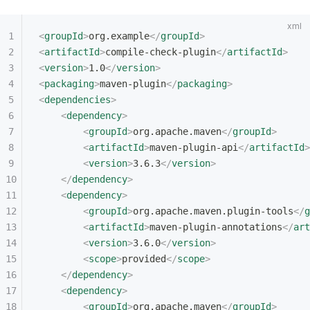
<
groupId
>
org.example
</
groupId
>
<
artifactId
>
compile-check-plugin
</
artifactId
>
<
version
>
1.0
</
version
>
<
packaging
>
maven-plugin
</
packaging
>
<
dependencies
>
    <
dependency
>
        <
groupId
>
org.apache.maven
</
groupId
>
        <
artifactId
>
maven-plugin-api
</
artifactId
>
        <
version
>
3.6.3
</
version
>
    </
dependency
>
    <
dependency
>
        <
groupId
>
org.apache.maven.plugin-tools
</
g
        <
artifactId
>
maven-plugin-annotations
</
art
        <
version
>
3.6.0
</
version
>
        <
scope
>
provided
</
scope
>
    </
dependency
>
    <
dependency
>
        <
groupId
>
org.apache.maven
</
groupId
>