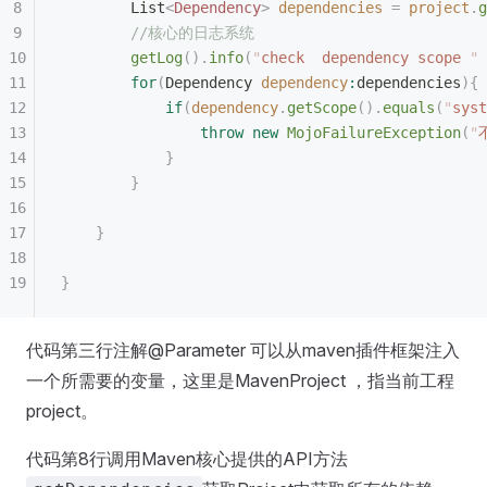
        List
<
Dependency
>
 dependencies
 =
 project
.
g
        //核心的日志系统
        getLog
().
info
(
"
check  dependency scope 
"
 
        for
(
Dependency
 dependency
:
dependencies
){
            if
(
dependency
.
getScope
().
equals
(
"
syst
                throw
 new
 MojoFailureException
(
"
            }
        }
    }
}
代码第三行注解@Parameter 可以从maven插件框架注入
一个所需要的变量，这里是MavenProject ，指当前工程
project。
代码第8行调用Maven核心提供的API方法