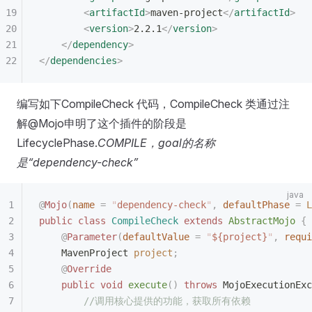
        <
artifactId
>
maven-project
</
artifactId
>
        <
version
>
2.2.1
</
version
>
    </
dependency
>
</
dependencies
>
编写如下CompileCheck 代码，CompileCheck 类通过注
解@Mojo申明了这个插件的阶段是
LifecyclePhase.
COMPILE，goal的名称
是“dependency-check”
@
Mojo
(
name
 =
 "
dependency-check
"
,
 defaultPhase
 =
 L
public
 class
 CompileCheck
 extends
 AbstractMojo
 {
    @
Parameter
(
defaultValue
 =
 "
${project}
"
,
 requi
    MavenProject
 project
;
    @
Override
    public
 void
 execute
()
 throws
 MojoExecutionExc
        //调用核心提供的功能，获取所有依赖