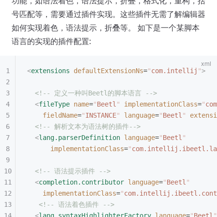
功能，如语法着色，语法提示，折叠，格式化，重构，括
号匹配等，需要通过插件实现。这些插件无需了解编辑器
如何实现着色，语法提示，折叠等。 如下是一个某脚本
语言的实现的插件配置:
<
extensions
 defaultExtensionNs
=
"
com.intellij
"
>
  <!-- 定义一种叫Beetl的脚本语言 -->
  <
fileType
 name
=
"
Beetl
"
 implementationClass
=
"
com
    fieldName
=
"
INSTANCE
"
 language
=
"
Beetl
"
 extensi
  <!-- 解析文本为语法树的插件-->
  <
lang.parserDefinition
 language
=
"
Beetl
"
      implementationClass
=
"
com.intellij.ibeetl.la
  <!-- 语法提示插件 -->
  <
completion.contributor
 language
=
"
Beetl
"
    implementationClass
=
"
com.intellij.ibeetl.cont
   <!-- 语法着色插件 -->
  <
lang.syntaxHighlighterFactory
 language
=
"
Beetl
"