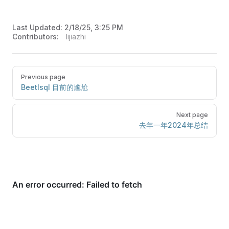
Last Updated:
2/18/25, 3:25 PM
Contributors:
lijiazhi
Previous page
Beetlsql 目前的尴尬
Next page
去年一年2024年总结